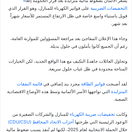
يشعر الألمان بضغوط مالية متزايدة بعد قرار الحكومة إلغا
ء
التخفيضات الضريبية
على فواتير الكهرباء للمنازل، وهو القرار الذي
قوبل باستياء واسع خاصة في ظل الارتفاع المستمر للأسعار شهراً
بعد شهر.
وجاء هذا الإعلان المفاجئ بعد مراجعة المسؤولين للموازنة العامة،
رغم أن الجميع كانوا يأملون في حلول بديلة.
وتحاول العائلات جاهدةً التكيف مع هذا الواقع الجديد، لكن الخيارات
المتاحة محدودة في ظل غياب حلول سريعة.
لقد أصبحت
فواتير الطاقة
مجرد بند إضافي في
قائمة النفقات
المتزايدة
التي تواجهها الأسر الألمانية وسط هذه الأوضاع الاقتصادية
الصعبة.
وكانت
تخفيضات ضريبة الكهرباء
للمنازل والشركات الصغيرة من
الوعود الرئيسية التي طرحتها
أحزاب الاتحاد المحافظ (CDU/CSU)
خلال الحملة الانتخابية لعام 2025، لكنها لم تُنفذ بسبب ضغوط مالية