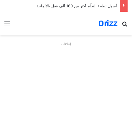
أسهل تطبيق لتعلّم أكثر من 160 ألف فعل بالألمانية
Orizz
بحث عن
الق
إعلانات