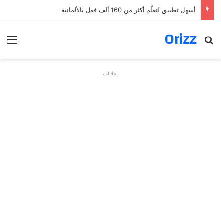
أسهل تطبيق لتعلّم أكثر من 160 ألف فعل بالألمانية
Orizz
بحث عن
الق
إعلانات