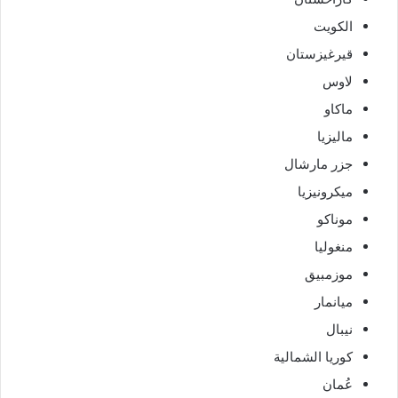
الكويت
قيرغيزستان
لاوس
ماكاو
ماليزيا
جزر مارشال
ميكرونيزيا
موناكو
منغوليا
موزمبيق
ميانمار
نيبال
كوريا الشمالية
عُمان