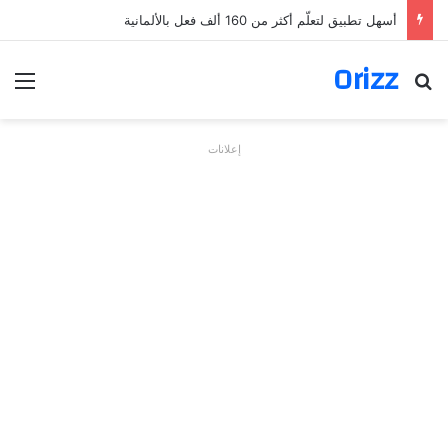
أسهل تطبيق لتعلّم أكثر من 160 ألف فعل بالألمانية
Orizz
بحث عن
الق
إعلانات