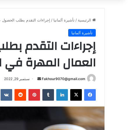
الرئيسية
/
تأشيرة ألمانيا
/
إجراءات التقدم بطلب الحصول عل
تأشيرة ألمانيا
إجراءات التقدم بطل
العمال المهرة في ال
أرسل
Fakhour9070@gmail.com
سبتمبر 29, 2022
بريدا
فيسبوك
‫X
لينكدإن
بينتيريست
إلكترونيا