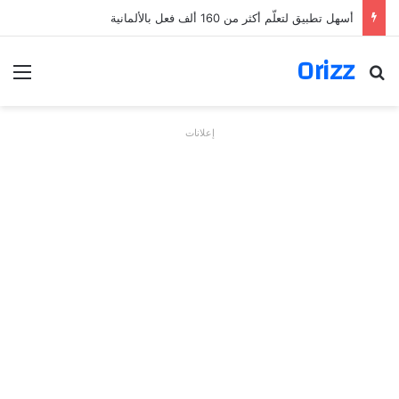
أسهل تطبيق لتعلّم أكثر من 160 ألف فعل بالألمانية
Orizz
بحث عن
الق
إعلانات