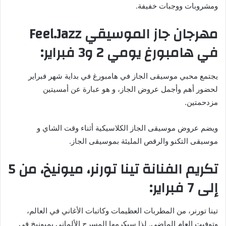
ومشروبات ووجبات خفيفة.
مهرجان جاز الموسيقي Feel.Jazz
في هامبورغ يومي 2 و3 فبراير:
يجتمع محبي موسيقى الجاز في هامبورغ في بداية شهر فبراير
لحضور أهم وأجمل عروض الجاز، و هو عبارة عن أمسيتين
مزدحمتين.
ويضم عروض موسيقى الجاز الكلاسيكية أثناء وقت الشاي و
موسيقى التكنو والرقص المليئة بموسيقى الجاز.
تكريم الفنانة تينا تورنر، ميونيخ، من 5
إلى 7 فبراير:
تينا تورنر، من المطربات العظيمات وكاتبات الأغاني في العالم،
وتوفيت العام الماضي. لذا سيكرمها المسرح الألماني بميونيخ في