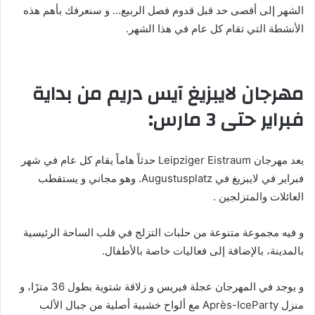
الشهر إلى أقصى حد قبل قدوم فصل الربيع… و سنعرفك بأهم هذه
الأنشطة التي تقام كل عام في هذا الشهر.
مهرجان لايبزيغ آيس دريم من بداية
فبراير حتى 3 مارس:
يعد مهرجان Leipziger Eistraum حدثاً هاماً يقام كل عام في شهر
فبراير في لايبزيغ في Augustusplatz. وهو مجاني و يستقطب
العائلات والمتزلجين .
و فيه مجموعة متنوعة من حلبات التزلج في قلب الساحة الرئيسية
بالمدينة، بالإضافة إلى فعاليات خاصة بالأطفال.
و يوجد في المهرجان عجلة فيريس و زلاقة شتوية بطول 36 مترًا، و
منزل Après-IceParty مع ألواح خشبية أصلية من جبال الألب