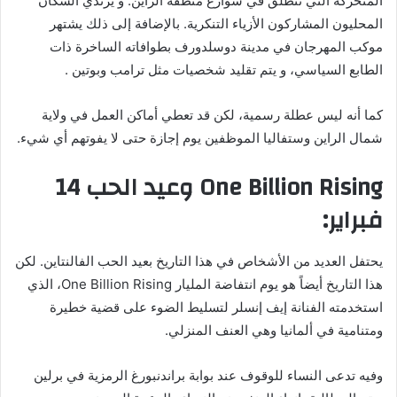
المتحركة التي تنطلق في شوارع منطقة الراين. و يرتدي السكان
المحليون المشاركون الأزياء التنكرية. بالإضافة إلى ذلك يشتهر
موكب المهرجان في مدينة دوسلدورف بطوافاته الساخرة ذات
الطابع السياسي، و يتم تقليد شخصيات مثل ترامب وبوتين .
كما أنه ليس عطلة رسمية، لكن قد تعطي أماكن العمل في ولاية
شمال الراين وستفاليا الموظفين يوم إجازة حتى لا يفوتهم أي شيء.
One Billion Rising وعيد الحب 14
فبراير:
يحتفل العديد من الأشخاص في هذا التاريخ بعيد الحب الفالنتاين. لكن
هذا التاريخ أيضاً هو يوم انتفاضة المليار One Billion Rising، الذي
استخدمته الفنانة إيف إنسلر لتسليط الضوء على قضية خطيرة
ومتنامية في ألمانيا وهي العنف المنزلي.
وفيه تدعى النساء للوقوف عند بوابة براندنبورغ الرمزية في برلين