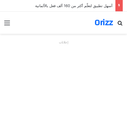
أسهل تطبيق لتعلّم أكثر من 160 ألف فعل بالألمانية
Orizz
بحث عن
الق
إعلانات