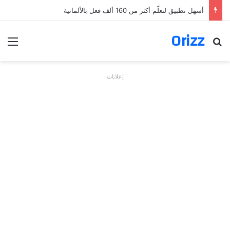
أسهل تطبيق لتعلّم أكثر من 160 ألف فعل بالألمانية
Orizz
بحث عن
الق
إعلانات