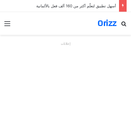
أسهل تطبيق لتعلّم أكثر من 160 ألف فعل بالألمانية
Orizz
بحث عن
الق
إعلانات