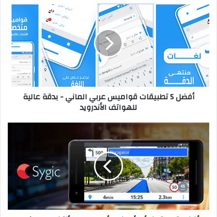
أفضل
5
تطبيقات
قواميس
عربي
الماني
-
بدقة
عالية
أفضل 5 تطبيقات قواميس عربي الماني - بدقة عالية
للهواتف
للهواتف الأندرويد
الأندرويد
أفضل
تطبيق
خرائط
ألمانيا
وأوروبا
بدون
أنترنت
Sygic
GPS