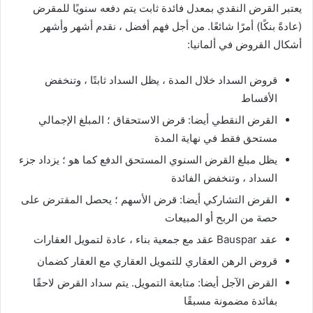
يعتبر القرض النقدي بمعدل فائدة ثابت يتم دفعه سنويًا للمقرض
(عادةً بنكًا) أمرًا شائعًا. من أجل فهم أفضل ، نقدم أشهر وأشهر
أشكال القروض في ألمانيا:
قروض السداد خلال المدة ، يظل السداد ثابتًا ، وتنخفض
الأقساط
القرض النقطي أيضا: قرض الاستحقاق ؛ المبلغ الإجمالي
مستحق فقط في نهاية المدة
يظل مبلغ القرض السنوي المستحق الدفع كما هو ؛ يزداد جزء
السداد ، وتنخفض الفائدة
القرض التشاركي أيضا: قرض الأسهم ؛ يحصل المقترض على
حصة من الربح أو المبيعات
عقد Bauspar عقد مع جمعية بناء ، عادة لتمويل العقارات
قروض الرهن العقاري للتمويل العقاري مع العقار كضمان
القرض الآجل أيضا: متابعة التمويل. يتم سداد القرض لاحقًا
بفائدة مضمونة مسبقًا