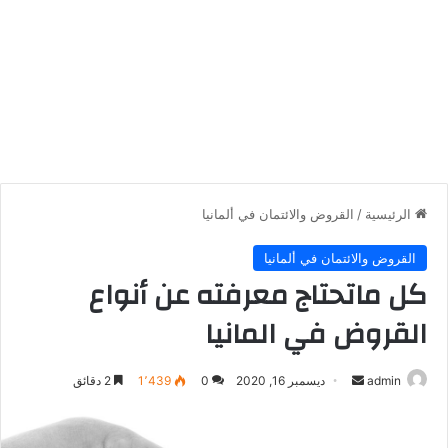
الرئيسية
/
القروض والائتمان في ألمانيا
القروض والائتمان في ألمانيا
كل ماتحتاج معرفته عن أنواع
القروض في المانيا
أرسل
admin
ديسمبر 16, 2020
0
1٬439
2 دقائق
بريدا
إلكترونيا