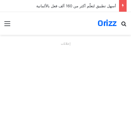
أسهل تطبيق لتعلّم أكثر من 160 ألف فعل بالألمانية
Orizz
بحث عن
الق
إعلانات