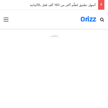
أسهل تطبيق لتعلّم أكثر من 160 ألف فعل بالألمانية
Orizz
بحث عن
الق
إعلانات