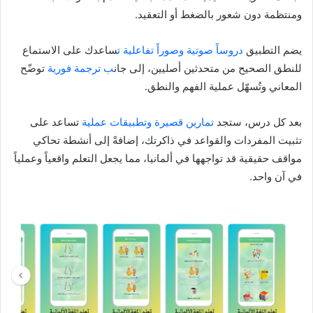
ومنتظمة دون شعور بالضغط أو التعقيد.
يضم التطبيق
دروساً صوتية وصوراً تفاعلية ت
ساعدك على الاستماع
للنطق الصحيح من متحدثين أصليين، إلى جان
ب ترجمة فورية
توضّح
المعاني وتُسهّل عملية الفهم والنطق.
بعد كل درس، ستجد
تمارين قصيرة وتطبيقات عملية
تساعد على
تثبيت المفردات والقواعد في ذاكرتك، إضافةً إلى أنشطة تحاكي
مواقف حقيقية قد تواجهها في ألمانيا، مما يجعل التعلم واقعياً وعملياً
في آن واحد.