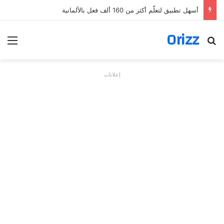
أسهل تطبيق لتعلّم أكثر من 160 ألف فعل بالألمانية
Orizz
بحث عن
الق
إعلانات