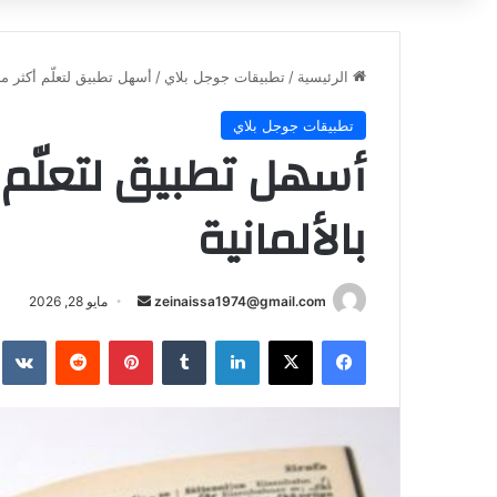
الرئيسية
/
تطبيقات جوجل بلاي
/
أسهل تطبيق لتعلّم أكثر من 160 ألف فعل بالألم
تطبيقات جوجل بلاي
بالألمانية
أرسل
zeinaissa1974@gmail.com
مايو 28, 2026
بريدا
فيسبوك
‫X
لينكدإن
بينتيريست
إلكترونيا