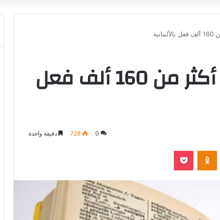
انية
أسهل تطبيق لتعلّم أكثر من 160 ألف فعل
0
728
دقيقة واحدة
‫Pocket
Odnoklassniki