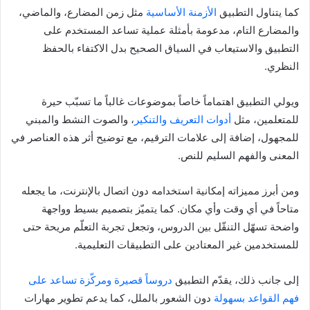
كما يتناول التطبيق
الأزمنة الأساسية
مثل زمن المضارع، والماضي،
والمضارع التام، مدعومة بأمثلة عملية تساعد المستخدم على
التطبيق والاستيعاب في السياق الصحيح بدل الاكتفاء بالحفظ
النظري.
ويولي التطبيق اهتماماً خاصاً بموضوعات غالباً ما تسبّب حيرة
للمتعلمين، مثل
أدوات التعريف والتنكير
، والصوت النشط والمبني
للمجهول، إضافة إلى علامات الترقيم، مع توضيح أثر هذه العناصر في
المعنى والفهم السليم للنص.
ومن أبرز مميزاته إمكانية استخدامه دون اتصال بالإنترنت، ما يجعله
متاحاً في أي وقت وأي مكان. كما يتميّز بتصميم بسيط وواجهة
واضحة تسهّل التنقّل بين الدروس، وتجعل تجربة التعلّم مريحة حتى
للمستخدمين غير المعتادين على التطبيقات التعليمية.
إلى جانب ذلك، يقدّم التطبيق
دروساً قصيرة ومركّزة تساعد على
فهم القواعد بسهولة
دون الشعور بالملل، كما يدعم تطوير مهارات