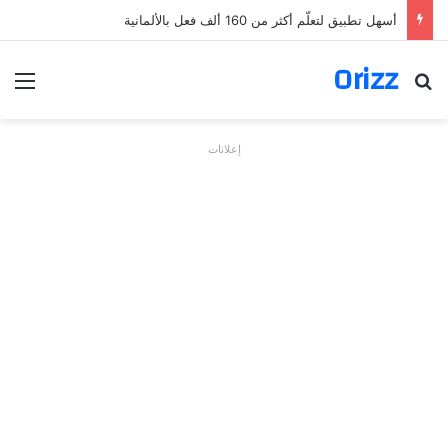
أسهل تطبيق لتعلّم أكثر من 160 ألف فعل بالألمانية
Orizz
بحث عن
الق
إعلانات