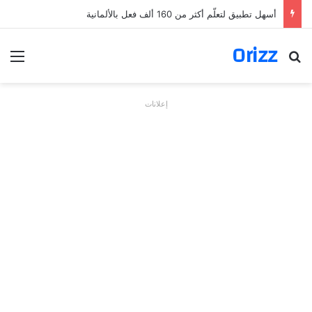
أسهل تطبيق لتعلّم أكثر من 160 ألف فعل بالألمانية
Orizz
بحث عن
الق
إعلانات