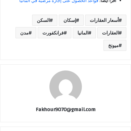
اقرأ أيضاً:
قواعد الحصول على إجازة مرضية في المانيا
أسعار العقارات
إسكان
السكن
العقارات
المانيا
فرانكفورت
مدن
ميونخ
Fakhour9070@gmail.com